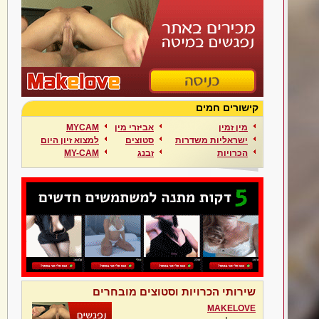
קישורים חמים
מין זמין
אביזרי מין
MYCAM
ישראליות משדרות
סטוצים
למצוא זיון היום
הכרויות
זבנג
MY-CAM
שירותי הכרויות וסטוצים מובחרים
MAKELOVE