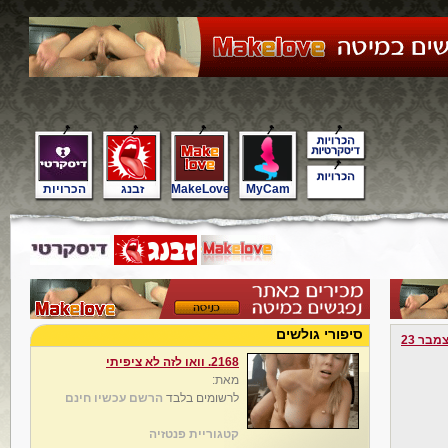
MyCam
MakeLove
זבנג
הכרויות
סיפורי גולשים
מבר 23
2168. וואו לזה לא ציפיתי
מאת:
לרשומים בלבד
הרשם עכשיו חינם
קטגוריית פנטזיה