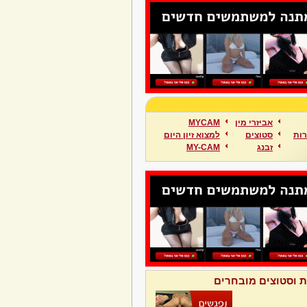
אביזרי מין
MYCAM
ות
סטוצים
למצוא זיון היום
זבנג
MY-CAM
ת וסטוצים מובחרים