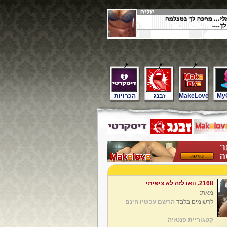
My
MakeLove
זבנג
הכרויות
2168. וואו לזה לא ציפיתי
מאת:
לרשומים בלבד
הרשם עכשיו חינם
קטגוריית פנטזיה