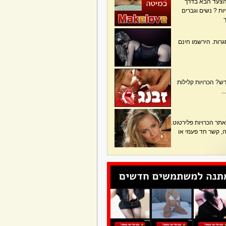
הצעד הבא בדרך
ת ? נשים וגברים
גרות. הירשמו חינם
? הכרויות קלילות
.
תר הכרויות פלירטוט.
בה, קשר חד פעמי או