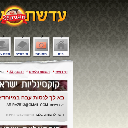
בית
תמונות
סיפורים
סקס צ'
דף ראשי
תמונות גולשים
דצמבר, 23
בא ל
בא לך לנסות עבה במיוחד?
רק רציניות: ARIRAZ513@GMAIL.COM
לרשומים בלבד
דואר:
הרשם עכשיו חינם