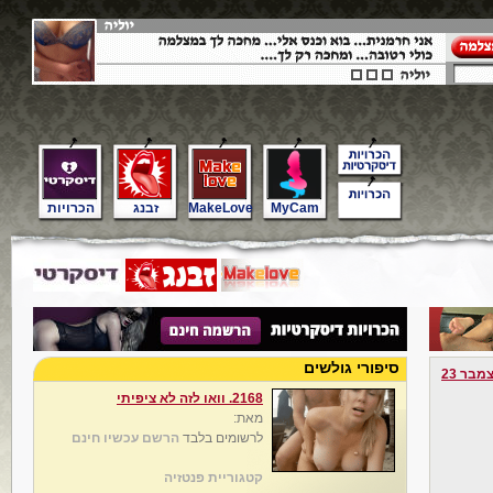
MyCam
MakeLove
זבנג
הכרויות
סיפורי גולשים
מבר 23
2168. וואו לזה לא ציפיתי
מאת:
לרשומים בלבד
הרשם עכשיו חינם
קטגוריית פנטזיה