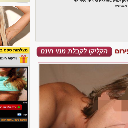
 מגששים
מצלמות סקס בש
5 דקות חינם במתנה