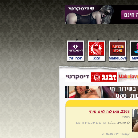
My
MakeLove
זבנג
הכרויות
2168. וואו לזה לא ציפיתי
מאת:
לרשומים בלבד
הרשם עכשיו חינם
קטגוריית פנטזיה