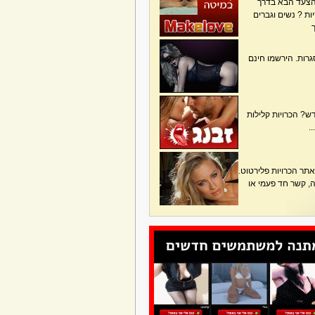
הצעד הבא בדרך
ת ? נשים וגברים
גרות. הירשמו חינם
? הכרויות קלילות
.
תר הכרויות פלירטוט.
בה, קשר חד פעמי או