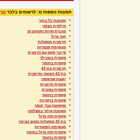
תמונות נוספות מ: לרשומים בלבד
הרש
מאוננת כל בוקר
מילפית בצפון
מוכרת חזיות ותחתונים
חזה גדול
חרמנית ממעלות
מגשימת פנטזיות
סייבר סקס עם חרמנית
סקסית בשבילך
סקסית בתומך
חרמנית בת 43
בת 43 נשואה וחרמנית
יועצת אורגזמה
סקסית חרמנית
סקסית צפונית
סקסית בתומך
סקסית בתמיכה
מחפשת עבד תומך
מאוננת איתך במצלמה
סקסית חזה גדול
בת 43 ממעלות נפגש בצימר
מגשימת הפנטזיות
סקסית חזה גדול בתומך
סקסית בתומך