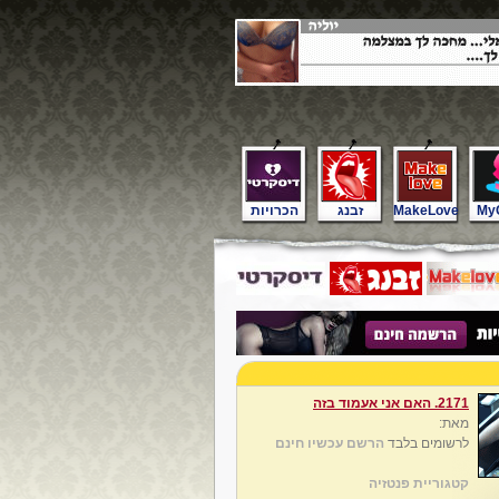
My
MakeLove
זבנג
הכרויות
2171. האם אני אעמוד בזה
מאת:
לרשומים בלבד
הרשם עכשיו חינם
קטגוריית פנטזיה