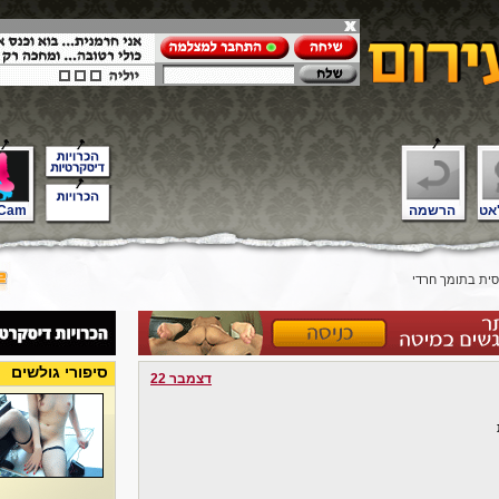
אט
הרשמה
Cam
ת בתומך חרדי
סיפורי גולשים
דצמבר 22