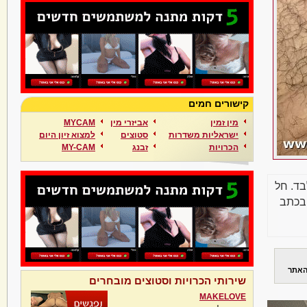
קישורים חמים
מין זמין
אביזרי מין
MYCAM
ישראליות משדרות
סטוצים
למצוא זיון היום
הכרויות
זבנג
MY-CAM
בד. חל
בכתב
האתר
שירותי הכרויות וסטוצים מובחרים
MAKELOVE