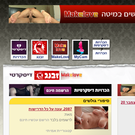
MyCam
MakeLove
זבנג
הכרויות
סיפורי גולשים
מבר 20
2087. עונה על כל הדרישות
מאת:
לרשומים בלבד
הרשם עכשיו חינם
קטגוריית אמיתי