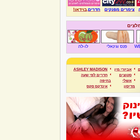
צימרים מפנקים
חדרים
בוידאו!
מלצים
WE
פנס וגינאלי
לו-לה
ם
אביזרי מין
ASHLEY MADISON
סטוצים
חדרים לפי שעה
אשלי
בחיפה
מדיסון
אינדקס סקס