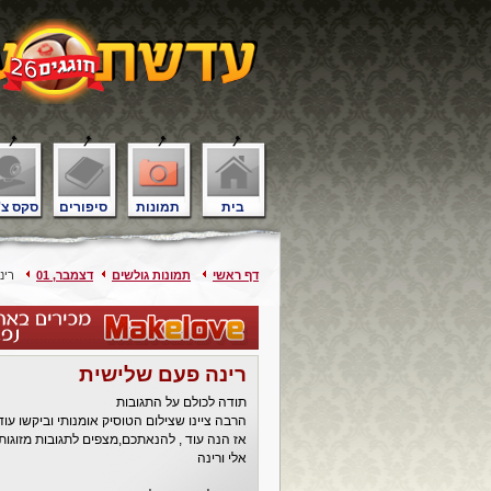
בית
תמונות
סיפורים
סקס צ'
דף ראשי
תמונות גולשים
דצמבר, 01
רינה
רינה פעם שלישית
תודה לכולם על התגובות
הרבה ציינו שצילום הטוסיק אומנותי וביקשו עוד
אז הנה עוד , להנאתכם,מצפים לתגובות מזוגות
אלי ורינה