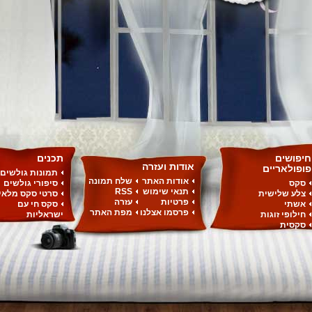
חיפושים
תכנים
אודות ועזרה
פופולאריים
תמונות גולשים
אודות האתר
שלח תמונה
סקס
סיפורי גולשים
תנאי שימוש
RSS
צלע שלישית
סרטי סקס מלאי
פרטיות
עזרה
אשתי
סקס חי עם
פרסמו אצלנו
מפת האתר
חילופי זוגות
ישראליות
סקסית