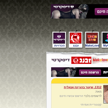
My
MakeLove
זבנג
הכרויות
1312. שיעור בהגיינה אנאלית
מאת:
לרשומים בלבד
הרשם עכשיו חינם
קטגוריית אמיתי