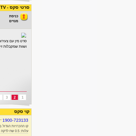
סרטי סקס - ADASHA TV
כניסת
מנויים
סרט מין עם צעירות
ושוות שמקבלות זין
3
2
1
קוי סקס
-
1900-723133
קו ההכרויות הגדול ב
עלות: 0.5 שח לדקה + זמן אוויר