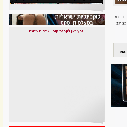
בד. חל
בכתב
לחץ כאן לקבלת קופון 7 דקות מתנה
האתר