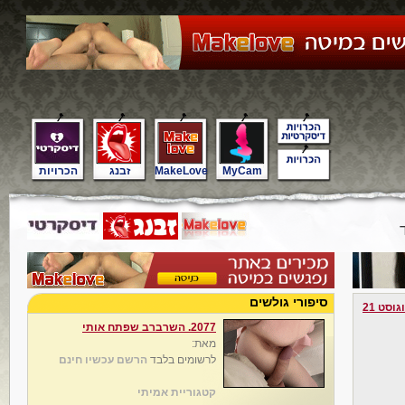
MyCam
MakeLove
זבנג
הכרויות
סיפורי גולשים
גוסט 21
2077. השרברב שפתח אותי
מאת:
לרשומים בלבד
הרשם עכשיו חינם
קטגוריית אמיתי