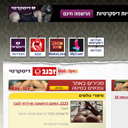
MyCam
MakeLove
זבנג
הכרויות
סיפורי גולשים
גוסט 16
2123. הפעם הראשונה שירדתי לגבר
מאת:
לרשומים בלבד
הרשם עכשיו חינם
קטגוריית אמיתי