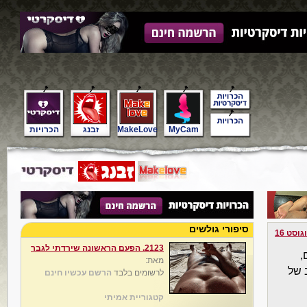
MyCam
MakeLove
זבנג
הכרויות
סיפורי גולשים
גוסט 16
2123. הפעם הראשונה שירדתי לגבר
,
מאת:
ה לערב של
לרשומים בלבד
הרשם עכשיו חינם
קטגוריית אמיתי