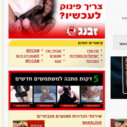
נות
קישורים חמים
האתר
מין זמין
אביזרי מין
MYCAM
ישראליות משדרות
סטוצים
למצוא זיון היום
הכרויות
זבנג
MY-CAM
שירותי הכרויות וסטוצים מובחרים
MAKELOVE