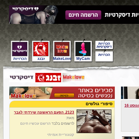
MyCam
MakeLove
זבנג
הכרויות
סיפורי גולשים
גוסט 16
2123. הפעם הראשונה שירדתי לגבר
מאת:
לרשומים בלבד
הרשם עכשיו חינם
קטגוריית אמיתי