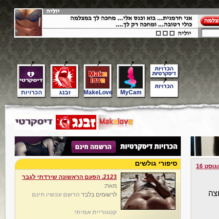
MyCam
MakeLove
זבנג
הכרויות
סיפורי גולשים
גוסט 16
2123. הפעם הראשונה שירדתי לגבר
מאת:
וצה
לרשומים בלבד
הרשם עכשיו חינם
קטגוריית אמיתי