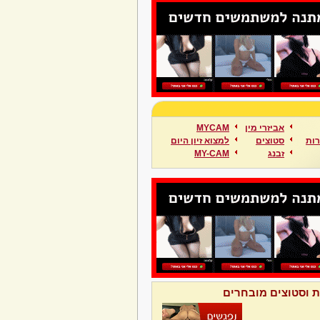
אביזרי מין
MYCAM
ות
סטוצים
למצוא זיון היום
זבנג
MY-CAM
ת וסטוצים מובחרים