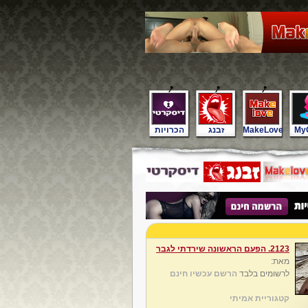
My
MakeLove
זבנג
הכרויות
2123. הפעם הראשונה שירדתי לגבר
מאת:
לרשומים בלבד
הרשם עכשיו חינם
קטגוריית אמיתי