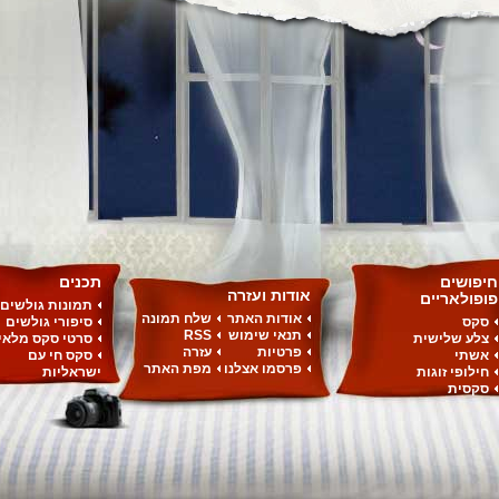
חיפושים
תכנים
אודות ועזרה
פופולאריים
תמונות גולשים
אודות האתר
שלח תמונה
סקס
סיפורי גולשים
תנאי שימוש
RSS
צלע שלישית
סרטי סקס מלאי
פרטיות
עזרה
אשתי
סקס חי עם
פרסמו אצלנו
מפת האתר
חילופי זוגות
ישראליות
סקסית