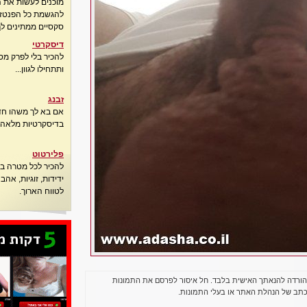
מוכנים לעשות את 
להגשמת כל הפנטזיו
סקסיים ממתינים לך
דיסקרטי
להכיר בלי לפרק מס
ותתחילו לגוון...
זבנג
אם בא לך משהו חדש
בדיסקרטיות מלאה..
פלירטוט
להכיר לכל מטרה בא
ידידות, זוגיות, אה
לטווח הארוך.
הורדה להנאתך האישית בלבד. חל איסור לפרסם את התמונות
תב של הנהלת האתר או בעלי התמונות.