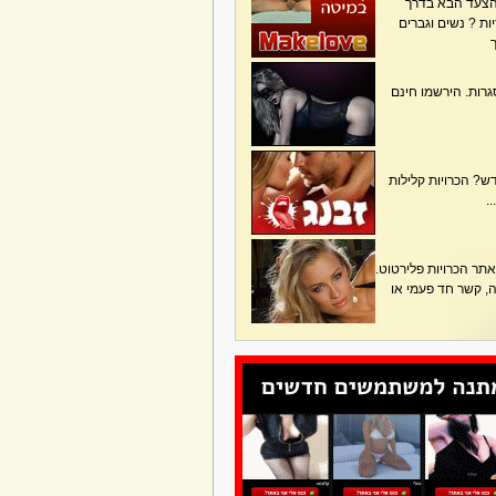
הצעד הבא בדרך
ת ? נשים וגברים
גרות. הירשמו חינם
? הכרויות קלילות
.
תר הכרויות פלירטוט.
בה, קשר חד פעמי או