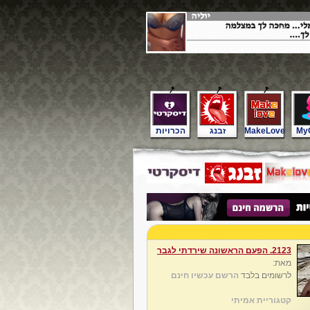
My
MakeLove
זבנג
הכרויות
2123. הפעם הראשונה שירדתי לגבר
מאת:
לרשומים בלבד
הרשם עכשיו חינם
קטגוריית אמיתי