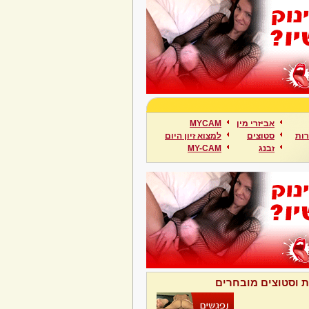
אביזרי מין
MYCAM
ות
סטוצים
למצוא זיון היום
זבנג
MY-CAM
ת וסטוצים מובחרים