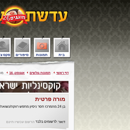
בית
תמונות
סיפורים
סקס צ'
דף ראשי
תמונות גולשים
אוגוסט, 16
מור
מורה פרטית
בן 24 מהמרכז חסר ניסיון מחפש רווקה/נשואה/גרושה שתיהיה המורה פרטית שלי (נשים בלבד!)
לרשומים בלבד
דואר:
הרשם עכשיו חינם