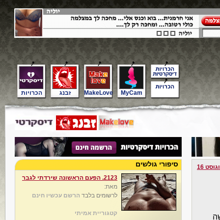
MyCam
MakeLove
זבנג
הכרויות
סיפורי גולשים
גוסט 16
2123. הפעם הראשונה שירדתי לגבר
מאת:
לרשומים בלבד
הרשם עכשיו חינם
קטגוריית אמיתי
ה