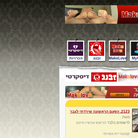
My
MakeLove
זבנג
הכרויות
2123. הפעם הראשונה שירדתי לגבר
מאת:
לרשומים בלבד
הרשם עכשיו חינם
קטגוריית אמיתי