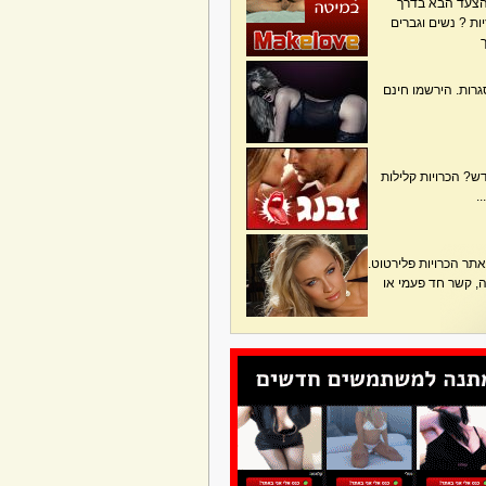
הצעד הבא בדרך
ת ? נשים וגברים
גרות. הירשמו חינם
? הכרויות קלילות
.
תר הכרויות פלירטוט.
בה, קשר חד פעמי או