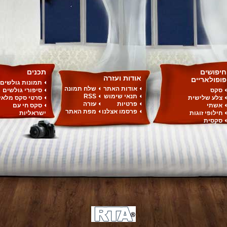
חיפושים
תכנים
אודות ועזרה
פופולאריים
תמונות גולשים
אודות האתר
שלח תמונה
סקס
סיפורי גולשים
תנאי שימוש
RSS
צלע שלישית
סרטי סקס מלאי
פרטיות
עזרה
אשתי
סקס חי עם
פרסמו אצלנו
מפת האתר
חילופי זוגות
ישראליות
סקסית