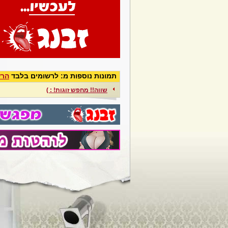
תמונות נוספות מ: לרשומים בלבד
הרש
שווה!! מחפש זוגות! : )