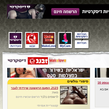
MyCam
MakeLove
זבנג
הכרויות
סיפורי גולשים
גוסט 16
2123. הפעם הראשונה שירדתי לגבר
 . אם בא
מאת:
לרשומים בלבד
הרשם עכשיו חינם
קטגוריית אמיתי