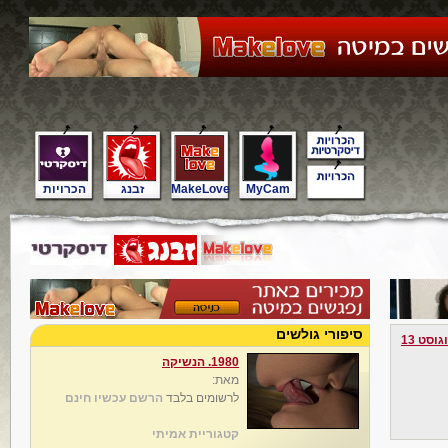
MyCam
MakeLove
זבנג
הכרויות
סיפורי גולשים
גוסט 13
1980. הנשיקה
מאת:
לרשומים בלבד
הרשם עכשיו חינם
קטגוריית אמיתי