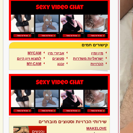
קישורים חמים
מין זמין
אביזרי מין
MYCAM
ישראליות משדרות
סטוצים
למצוא זיון היום
הכרויות
זבנג
MY-CAM
שירותי הכרויות וסטוצים מובחרים
MAKELOVE