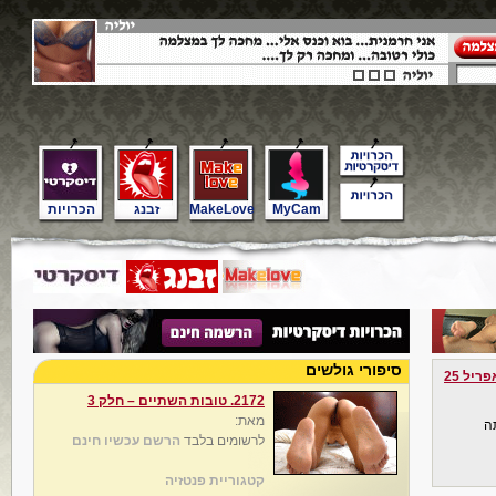
MyCam
MakeLove
זבנג
הכרויות
סיפורי גולשים
פריל 25
2172. טובות השתיים – חלק 3
מאת:
ה
לרשומים בלבד
הרשם עכשיו חינם
קטגוריית פנטזיה