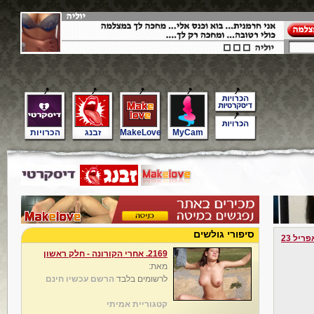
MyCam
MakeLove
זבנג
הכרויות
סיפורי גולשים
פריל 23
2169. אחרי הקורונה - חלק ראשון
מאת:
לרשומים בלבד
הרשם עכשיו חינם
קטגוריית אמיתי