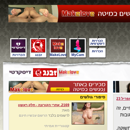
MyCam
MakeLove
זבנג
הכרויות
סיפורי גולשים
פריל 23
2169. אחרי הקורונה - חלק ראשון
ים, זה
מאת:
ובות
לרשומים בלבד
הרשם עכשיו חינם
קטגוריית אמיתי
, תשוקה,