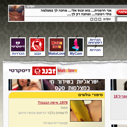
MyCam
MakeLove
זבנג
הכרויות
סיפורי גולשים
פריל 18
1976. איפה הבננה?
מאת:
לרשומים בלבד
הרשם עכשיו חינם
קטגוריית אמיתי