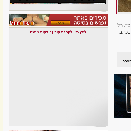
בד. חל
בכתב
לחץ כאן לקבלת קופון 7 דקות מתנה
האתר