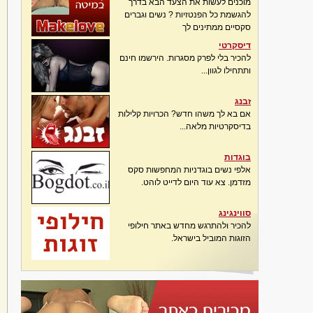
מוכנים לעשות את הצעד הבא בדרך
להגשמת כל הפנטזיות ? נשים וגברים
סקסיים ממתינים לך
דיסקרטי
להכיר בלי לפרק מסגרות. הירשמו חינם
ותתחילו לגוון...
זבנג
אם בא לך משהו חדש? הכרויות קלילות
בדיסקרטיות מלאה...
בוגדות
אלפי נשים בוגדניות המחפשות סקס
מזדמן. צא עוד היום לדייט לוהט.
סווינגינג
להכיר ולהתרגש מחדש באתר חילופי
הזוגות המוביל בישראל.