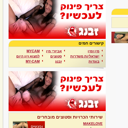
קישורים חמים
מין זמין
אביזרי מין
MYCAM
ישראליות משדרות
סטוצים
למצוא זיון היום
בוגדות
זבנג
MY-CAM
שירותי הכרויות וסטוצים מובחרים
MAKELOVE