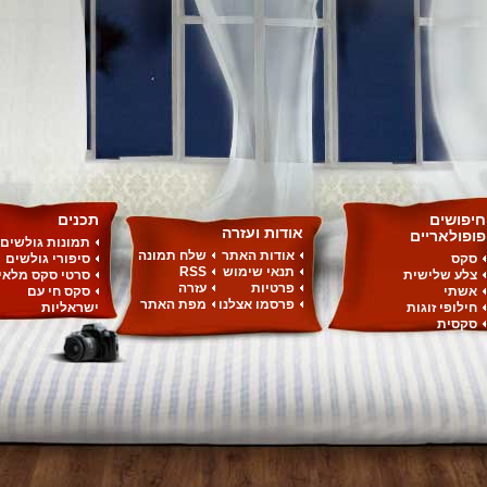
חיפושים
תכנים
אודות ועזרה
פופולאריים
תמונות גולשים
אודות האתר
שלח תמונה
סקס
סיפורי גולשים
תנאי שימוש
RSS
צלע שלישית
סרטי סקס מלאי
פרטיות
עזרה
אשתי
סקס חי עם
פרסמו אצלנו
מפת האתר
חילופי זוגות
ישראליות
סקסית