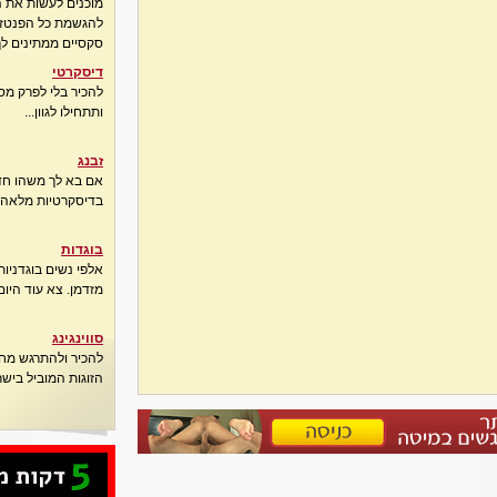
מוכנים לעשות את 
להגשמת כל הפנטזיו
סקסיים ממתינים לך
דיסקרטי
להכיר בלי לפרק מס
ותתחילו לגוון...
זבנג
אם בא לך משהו חדש
בדיסקרטיות מלאה..
בוגדות
אלפי נשים בוגדני
מזדמן. צא עוד היום
סווינגינג
להכיר ולהתרגש מח
הזוגות המוביל בישר