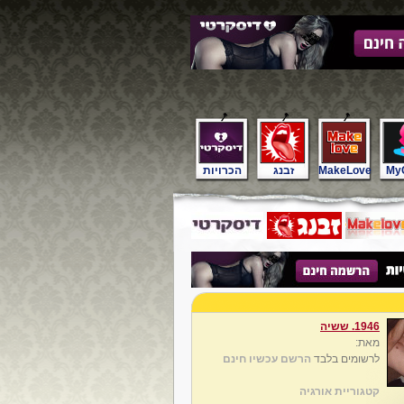
My
MakeLove
זבנג
הכרויות
1946. ששיה
מאת:
לרשומים בלבד
הרשם עכשיו חינם
קטגוריית אורגיה